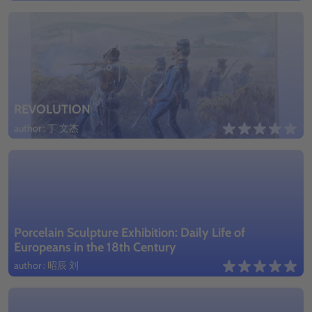
REVOLUTION
author : 丁 文杰
Porcelain Sculpture Exhibition: Daily Life of
Europeans in the 18th Century
author : 昭辰 刘