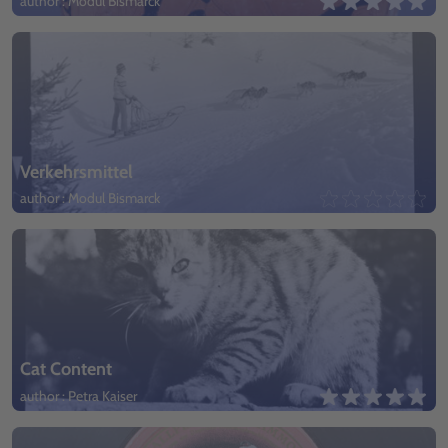
author : Modul Bismarck
Verkehrsmittel
author : Modul Bismarck
Cat Content
author : Petra Kaiser