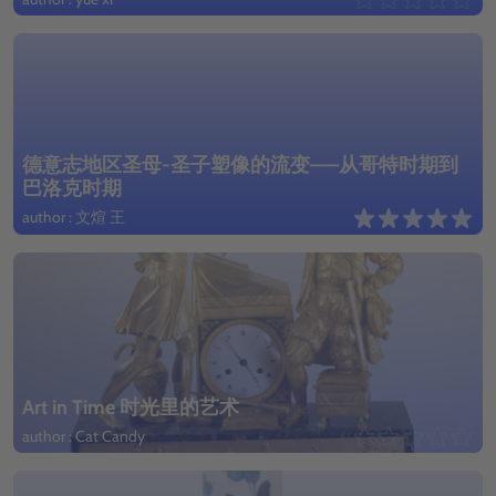
德意志地区圣母-圣子塑像的流变——从哥特时期到
巴洛克时期
author : 文煊 王
Art in Time 时光里的艺术
author : Cat Candy