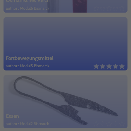
Osmanisches Reich
author : Modul6 Bismarck
Fortbewegungsmittel
author : Modul5 Bismarck
Essen
author : Modul2 Bismarck