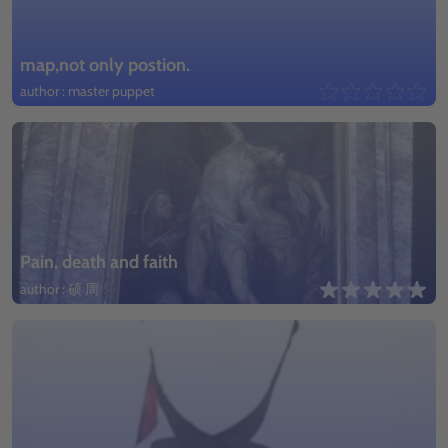
map,not only postion.
author : master puppet
Pain, death and faith
author : 硕 周