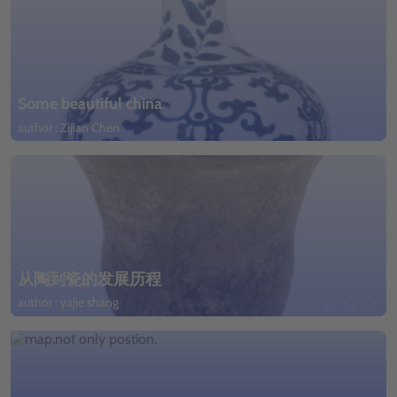
Some beautiful china
author : Zijian Chen
从陶到瓷的发展历程
author : yajie shang