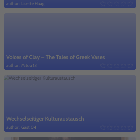
author : Lisette Haag
Voices of Clay – The Tales of Greek Vases
author : Mitou 13
Wechselseitiger Kulturaustausch
author : Gast 04