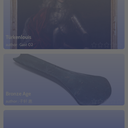
Türkenlouis
author : Gast 02
Bronze Age
author : 子轩 惠