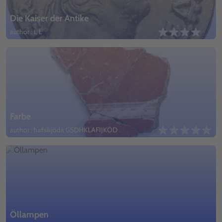
Die Kaiser der Antike
author : L L
Farbe
author : hafslkjödä GSDHKLAFIJKÖD
Öllampen