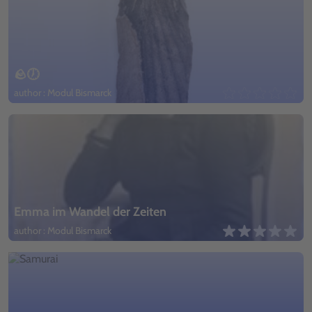
🪨🕖
author : Modul Bismarck
Emma im Wandel der Zeiten
author : Modul Bismarck