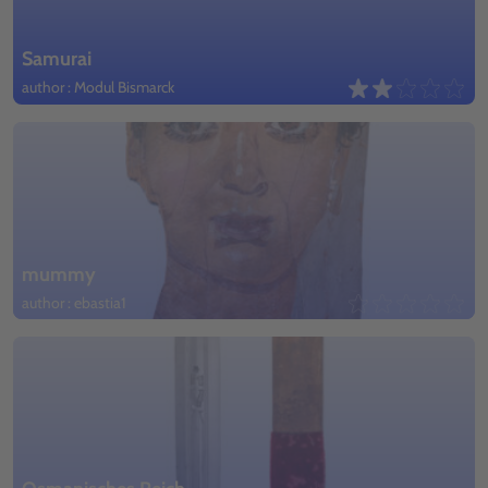
Samurai
author : Modul Bismarck
mummy
author : ebastia1